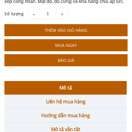
xếp công nhân. Mật độ, độ cứng và khả năng chịu áp lực.
Số lượng
giam
tang
THÊM VÀO GIỎ HÀNG
MUA NGAY
BÁO GIÁ
Mô tả
Liên hệ mua hàng
Hướng dẫn mua hàng
Mô tả vắn tắt