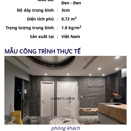
Đen - Đen
Độ dày trung bình
:
3cm
2
Diện tích phủ
:
0,72 m
2
Trọng lượng trung bình
:
1.8 kg/m
Sản xuất tại
:
Việt Nam
MẪU CÔNG TRÌNH THỰC TẾ
phòng khách