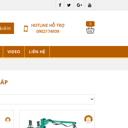
0
HOTLINE HỖ TRỢ
 kiếm
0902174939
VIDEO
LIÊN HỆ
 ÁP