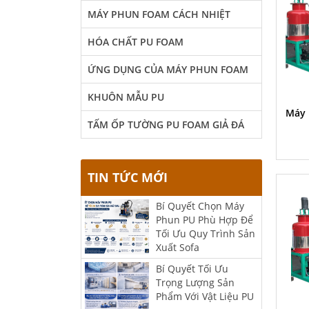
MÁY PHUN FOAM CÁCH NHIỆT
HÓA CHẤT PU FOAM
ỨNG DỤNG CỦA MÁY PHUN FOAM
KHUÔN MẪU PU
Máy 
TẤM ỐP TƯỜNG PU FOAM GIẢ ĐÁ
TIN TỨC MỚI
Bí Quyết Chọn Máy
Phun PU Phù Hợp Để
Tối Ưu Quy Trình Sản
Xuất Sofa
Bí Quyết Tối Ưu
Trọng Lượng Sản
Phẩm Với Vật Liệu PU