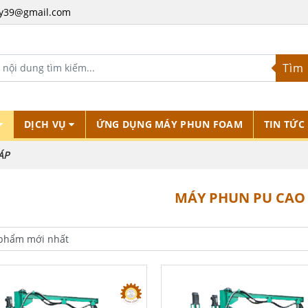
y39@gmail.com
Tìm
DỊCH VỤ
ỨNG DỤNG MÁY PHUN FOAM
TIN TỨC
ÁP
MÁY PHUN PU CAO