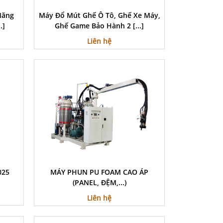
Năng
Máy Đổ Mút Ghế Ô Tô, Ghế Xe Máy,
.]
Ghế Game Bảo Hành 2 [...]
Liên hệ
025
MÁY PHUN PU FOAM CAO ÁP
(PANEL, ĐỆM,...)
Liên hệ