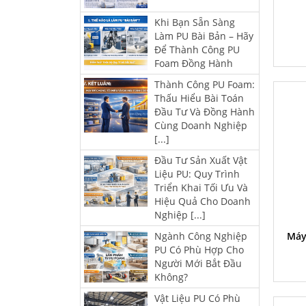
Khi Bạn Sẵn Sàng
Làm PU Bài Bản – Hãy
Để Thành Công PU
Foam Đồng Hành
Thành Công PU Foam:
Thấu Hiểu Bài Toán
Đầu Tư Và Đồng Hành
Cùng Doanh Nghiệp
[...]
Đầu Tư Sản Xuất Vật
Liệu PU: Quy Trình
Triển Khai Tối Ưu Và
Hiệu Quả Cho Doanh
Nghiệp [...]
Ngành Công Nghiệp
Máy
PU Có Phù Hợp Cho
Người Mới Bắt Đầu
Không?
Vật Liệu PU Có Phù