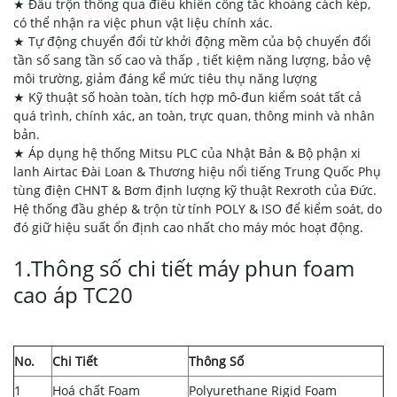
★ Đầu trộn thông qua điều khiển công tắc khoảng cách kép,
có thể nhận ra việc phun vật liệu chính xác.
★ Tự động chuyển đổi từ khởi động mềm của bộ chuyển đổi
tần số sang tần số cao và thấp , tiết kiệm năng lượng, bảo vệ
môi trường, giảm đáng kể mức tiêu thụ năng lượng
★ Kỹ thuật số hoàn toàn, tích hợp mô-đun kiểm soát tất cả
quá trình, chính xác, an toàn, trực quan, thông minh và nhân
bản.
★ Áp dụng hệ thống Mitsu PLC của Nhật Bản & Bộ phận xi
lanh Airtac Đài Loan & Thương hiệu nổi tiếng Trung Quốc Phụ
tùng điện CHNT & Bơm định lượng kỹ thuật Rexroth của Đức.
Hệ thống đầu ghép & trộn từ tính POLY & ISO để kiểm soát, do
đó giữ hiệu suất ổn định cao nhất cho máy móc hoạt động.
1.Thông số chi tiết máy phun foam
cao áp TC20
No.
Chi Tiết
Thông Số
1
Hoá chất Foam
Polyurethane Rigid Foam