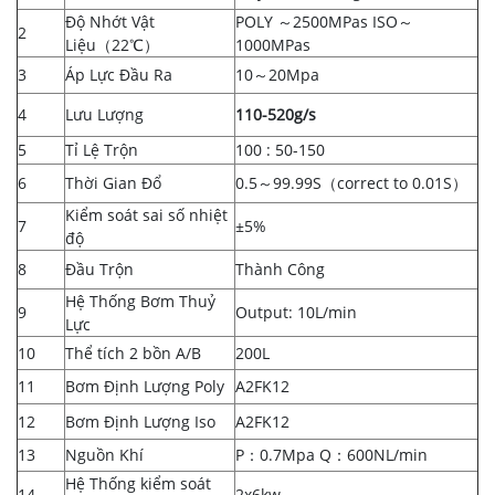
Độ Nhớt Vật
POLY ～2500MPas ISO～
2
Liệu（22℃）
1000MPas
3
Áp Lực Đầu Ra
10～20Mpa
4
Lưu Lượng
110-520g/s
5
Tỉ Lệ Trộn
100 : 50-150
6
Thời Gian Đổ
0.5～99.99S（correct to 0.01S）
Kiểm soát sai số nhiệt
7
±5%
độ
8
Đầu Trộn
Thành Công
Hệ Thống Bơm Thuỷ
9
Output: 10L/min
Lực
10
Thể tích 2 bồn A/B
200L
11
Bơm Định Lượng Poly
A2FK12
12
Bơm Định Lượng Iso
A2FK12
13
Nguồn Khí
P：0.7Mpa Q：600NL/min
Hệ Thống kiểm soát
14
2x6kw