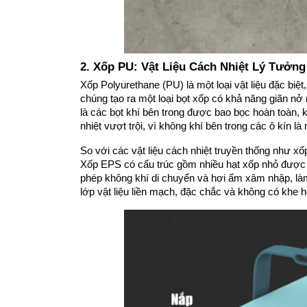
2. Xốp PU: Vật Liệu Cách Nhiệt Lý Tưởng
Xốp Polyurethane (PU) là một loại vật liệu đặc biệt
chúng tạo ra một loại bọt xốp có khả năng giãn nở 
là các bọt khí bên trong được bao bọc hoàn toàn, 
nhiệt vượt trội, vì không khí bên trong các ô kín là 
So với các vật liệu cách nhiệt truyền thống như x
Xốp EPS có cấu trúc gồm nhiều hạt xốp nhỏ được é
phép không khí di chuyển và hơi ẩm xâm nhập, làm 
lớp vật liệu liền mạch, đặc chắc và không có khe h