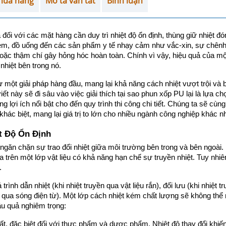
mua hàng
Mô tả vắn tắt
Bình luận
đối với các mặt hàng cần duy trì nhiệt độ ổn định, thùng giữ nhiệt đón
em, đồ uống đến các sản phẩm y tế nhạy cảm như vắc-xin, sự chênh 
oặc thậm chí gây hỏng hóc hoàn toàn. Chính vì vậy, hiệu quả của một
 nhiệt bên trong nó.
một giải pháp hàng đầu, mang lại khả năng cách nhiệt vượt trội và b
ết này sẽ đi sâu vào việc giải thích tại sao phun xốp PU lại là lựa chọn
 lợi ích nổi bật cho đến quy trình thi công chi tiết. Chúng ta sẽ cùng 
ác biệt, mang lại giá trị to lớn cho nhiều ngành công nghiệp khác n
t Độ Ổn Định
ngăn chặn sự trao đổi nhiệt giữa môi trường bên trong và bên ngoài. 
trên một lớp vật liệu có khả năng hạn chế sự truyền nhiệt. Tuy nhiên,
.
rình dẫn nhiệt (khi nhiệt truyền qua vật liệu rắn), đối lưu (khi nhiệt tr
n qua sóng điện từ). Một lớp cách nhiệt kém chất lượng sẽ không thể 
ậu quả nghiêm trọng:
hất, đặc biệt đối với thực phẩm và dược phẩm. Nhiệt độ thay đổi khiến 