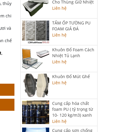
Cho Thùng Giữ Nhiệt
, thủy
Liên hệ
iệm chi
TẤM ỐP TƯỜNG PU
ươi và
FOAM GIẢ ĐÁ
Liên hệ
ạn chế
Khuôn Đổ Foam Cách
t
, 
Nhiệt Tủ Lạnh
Liên hệ
Khuôn Đổ Mút Ghế
Liên hệ
Cung cấp hóa chất
foam PU ( tỷ trọng từ
10- 120 kg/m3) xanh
Liên hệ
Cung cấp sơn chống