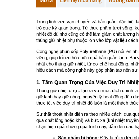
Mô tả
Liên hệ mua hàng
Hướng dẫn 
Trong lĩnh vực vận chuyển và bảo quản, đặc biệt là 
trò cực kỳ quan trọng. Từ thực phẩm tươi sống, k
nhiệt độ dù nhỏ cũng có thể làm giảm chất lượng h
thùng giữ nhiệt phụ thuộc lớn vào lớp vật liệu cách
Công nghệ phun xốp Polyurethane (PU) nổi lên như 
vững, giúp tối ưu hóa hiệu quả bảo quản lạnh. Bài vi
nhất cho thùng giữ nhiệt, từ cơ chế hoạt động, những
hiểu cách mà công nghệ này góp phần tạo nên sự kh
1. Tầm Quan Trọng Của Việc Duy Trì Nhiệ
Thùng giữ nhiệt được tạo ra với mục đích chính là 
giữ lạnh hay giữ nóng, nguyên lý hoạt động đều dựa 
thực tế, việc duy trì nhiệt độ luôn là một thách thức
Sự thất thoát nhiệt diễn ra theo nhiều cách: qua quá t
qua chất lỏng hoặc khí) và bức xạ (khi nhiệt truyề
chặn hiệu quả những quá trình này, dẫn đến các h
Sản phẩm bị hỏng:
 Đây là rủi ro lớn n