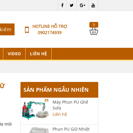
0
HOTLINE HỖ TRỢ
 kiếm
0902174939
VIDEO
LIÊN HỆ
IỮ
SẢN PHẨM NGẪU NHIÊN
Máy Phun PU Ghế
Sofa
Liên hệ
ữa môi
Phun PU Giữ Nhiệt