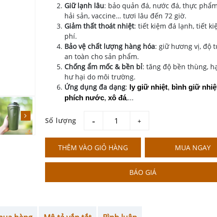
Giữ lạnh lâu
: bảo quản đá, nước đá, thực phẩm
hải sản, vaccine… tươi lâu đến 72 giờ.
Giảm thất thoát nhiệt
: tiết kiệm đá lạnh, tiết k
phí.
Bảo vệ chất lượng hàng hóa
: giữ hương vị, độ t
an toàn cho sản phẩm.
Chống ẩm mốc & bền bỉ
: tăng độ bền thùng, h
hư hại do môi trường.
Ứng dụng đa dạng
:
ly giữ nhiệt
, 
bình giữ nhiệ
,...
phích nước
, 
xô đá
Số lượng
giam
tang
THÊM VÀO GIỎ HÀNG
MUA NGAY
BÁO GIÁ