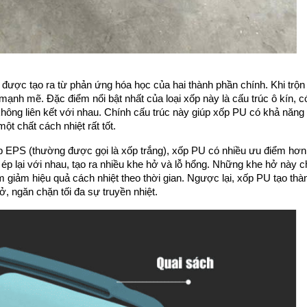
, được tạo ra từ phản ứng hóa học của hai thành phần chính. Khi trộn l
mạnh mẽ. Đặc điểm nổi bật nhất của loại xốp này là cấu trúc ô kín, có
không liên kết với nhau. Chính cấu trúc này giúp xốp PU có khả năng 
một chất cách nhiệt rất tốt.
ốp EPS (thường được gọi là xốp trắng), xốp PU có nhiều ưu điểm hơn 
p lại với nhau, tạo ra nhiều khe hở và lỗ hổng. Những khe hở này ch
giảm hiệu quả cách nhiệt theo thời gian. Ngược lại, xốp PU tạo thàn
ở, ngăn chặn tối đa sự truyền nhiệt.