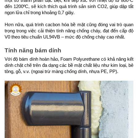
một số thành phần đặc biệt, khi tiếp xúc với nhiệt độ từ 800ºC
đến 1200ºC, sẽ kích thích quá trình sản sinh CO2, giúp dập tắt
ngọn lửa chỉ trong khoảng 0,7 giây.
Hơn nữa, quá trình cacbon hóa bề mặt cũng đóng vai trò quan
trọng trong việc cải thiện tính năng chống cháy, đạt đến cấp độ
V0 theo tiêu chuẩn UL94VB – mức độ chống cháy cao nhất.
Tính năng bám dính
Với độ bám dính hoàn hảo, Foam Polyurethane có khả năng kết
dính chặt chẽ trên đa dạng các bề mặt chất liệu như kim loại, bê
tông, gỗ, v.v. (ngoại trừ màng chống dính, nhựa PE, PP).