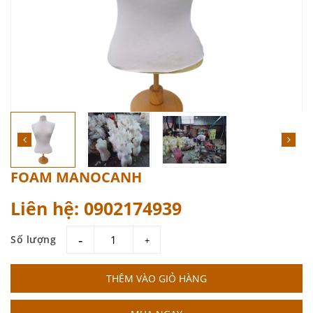
FOAM MANOCANH
Liên hệ: 0902174939
Số lượng
giam
tang
THÊM VÀO GIỎ HÀNG