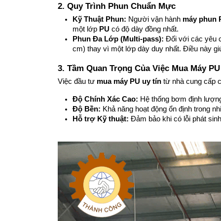
2. Quy Trình Phun Chuẩn Mực
Kỹ Thuật Phun:
 Người vận hành 
máy phun 
một lớp 
PU
 có độ dày đồng nhất.
Phun Đa Lớp (Multi-pass):
 Đối với các yêu c
cm) thay vì một lớp dày duy nhất. Điều này g
3. Tầm Quan Trọng Của Việc Mua Máy PU
Việc đầu tư 
mua máy PU uy tín
 từ nhà cung cấp c
Độ Chính Xác Cao:
 Hệ thống bơm định lượng
Độ Bền:
 Khả năng hoạt động ổn định trong nhi
Hỗ trợ Kỹ thuật:
 Đảm bảo khi có lỗi phát sin