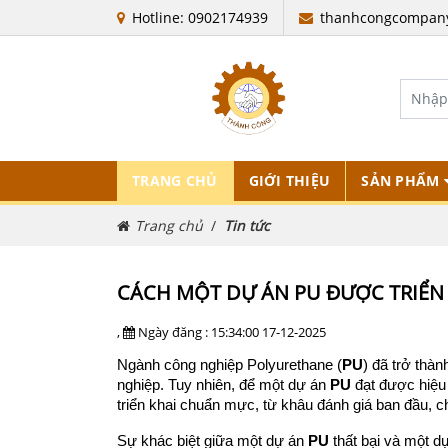
Hotline: 0902174939
thanhcongcompan
TRANG CHỦ
GIỚI THIỆU
SẢN PHẨM
Trang chủ
Tin tức
CÁCH MỘT DỰ ÁN PU ĐƯỢC TRIỂ
,
Ngày đăng : 15:34:00 17-12-2025
Ngành công nghiệp Polyurethane (
PU
) đã trở thàn
nghiệp. Tuy nhiên, để một dự án 
PU
 đạt được hiệu 
triển khai chuẩn mực, từ khâu đánh giá ban đầu, c
Sự khác biệt giữa một dự án 
PU
 thất bại và một d