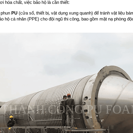
 hơi hóa chất, việc bảo hộ là cần thiết:
 phun 
PU
 (cửa sổ, thiết bị, vật dụng xung quanh) để tránh vật liệu bá
ị bảo hộ cá nhân (PPE) cho đội ngũ thi công, bao gồm mặt nạ phòng đ