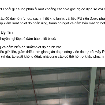
PU
 phải giữ súng phun ở một khoảng cách và góc độ cố định so với b
ầu độ dày lớn (ví dụ: cách nhiệt kho lạnh), vật liệu 
PU
 nên được phun
iúp kiểm soát nhiệt độ phản ứng, tránh co ngót và đảm bảo mật độ bọ
 Uy Tín
huyên nghiệp sẽ đảm bảo thiết bị có:
 và cảm biến áp suất/nhiệt độ chính xác.
ều giờ liền, giảm thiểu thời gian gián đoạn công việc do sự cố 
máy P
h (ví dụ: áp suất không đều), nhà cung cấp có thể hỗ trợ khắc phục 