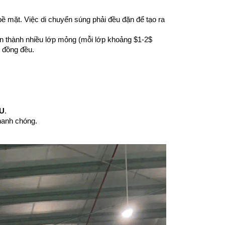
ề mặt. Việc di chuyển súng phải đều đặn để tạo ra 
 thành nhiều lớp mỏng (mỗi lớp khoảng $1-2$ 
t đồng đều.
U
.
nhanh chóng.