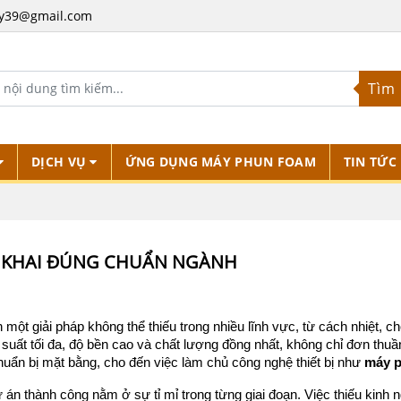
y39@gmail.com
Tìm
DỊCH VỤ
ỨNG DỤNG MÁY PHUN FOAM
TIN TỨC
N KHAI ĐÚNG CHUẨN NGÀNH
h một giải pháp không thể thiếu trong nhiều lĩnh vực, từ cách nhiệt,
suất tối đa, độ bền cao và chất lượng đồng nhất, không chỉ đơn thuần l
huẩn bị mặt bằng, cho đến việc làm chủ công nghệ thiết bị như 
máy 
ự án thành công nằm ở sự tỉ mỉ trong từng giai đoạn. Việc thiếu kinh n