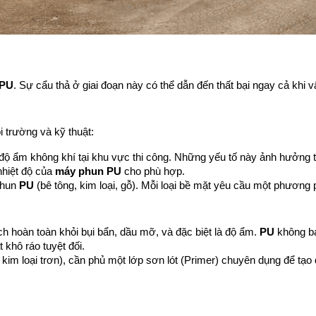
PU
. Sự cẩu thả ở giai đoạn này có thể dẫn đến thất bại ngay cả khi vật 
i trường và kỹ thuật:
 độ ẩm không khí tại khu vực thi công. Những yếu tố này ảnh hưởng t
nhiệt độ của 
máy phun PU
 cho phù hợp.
phun 
PU
 (bê tông, kim loại, gỗ). Mỗi loại bề mặt yêu cầu một phươn
 hoàn toàn khỏi bụi bẩn, dầu mỡ, và đặc biệt là độ ẩm. 
PU
 không b
khô ráo tuyệt đối.
ư kim loại trơn), cần phủ một lớp sơn lót (Primer) chuyên dụng để tạ